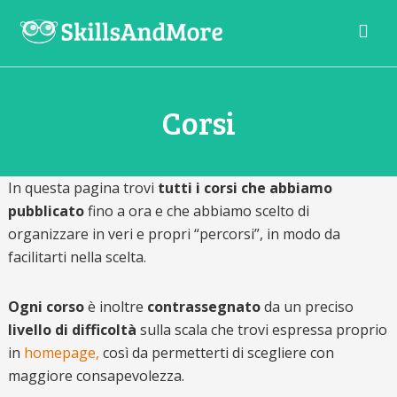
La
scuola
digitale
Corsi
per
gli
sviluppatori
del
domani
In questa pagina trovi
tutti i corsi che abbiamo
pubblicato
fino a ora e che abbiamo scelto di
organizzare in veri e propri “percorsi”, in modo da
facilitarti nella scelta.
Ogni corso
è inoltre
contrassegnato
da un preciso
livello di difficoltà
sulla scala che trovi espressa proprio
in
homepage,
così da permetterti di scegliere con
maggiore consapevolezza.