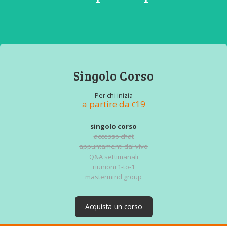
Singolo Corso
Per chi inizia
a partire da
19
€
singolo corso
accesso chat
appuntamenti dal vivo
Q&A settimanali
riunioni 1-to-1
mastermind group
Acquista un corso