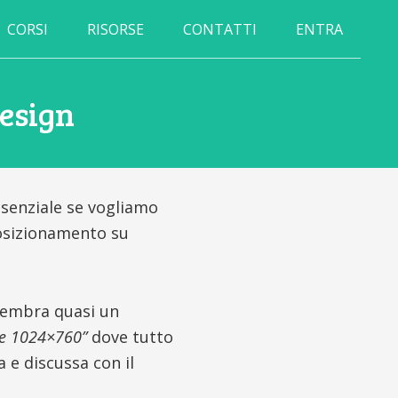
CORSI
RISORSE
CONTATTI
ENTRA
Design
ssenziale se vogliamo
osizionamento su
 sembra quasi un
one 1024×760”
dove tutto
a e discussa con il