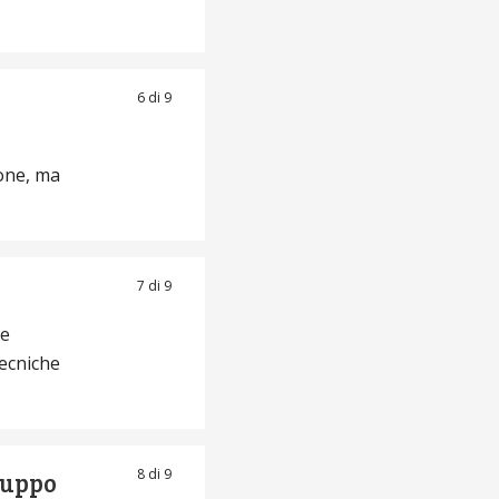
6 di 9
ione, ma
7 di 9
me
ecniche
8 di 9
iluppo