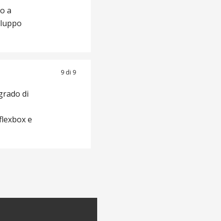
mo a
iluppo
9 di 9
grado di
flexbox e