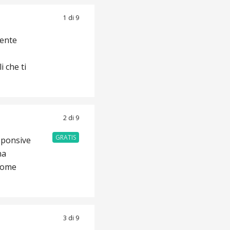
1 di 9
mente
 che ti
2 di 9
GRATIS
esponsive
na
 come
3 di 9