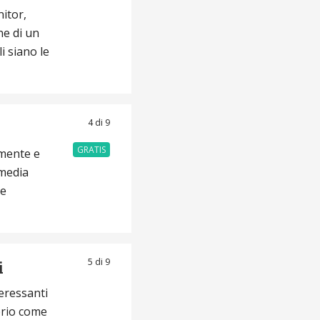
itor,
ne di un
i siano le
4 di 9
GRATIS
amente e
 media
te
5 di 9
i
eressanti
oprio come