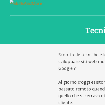
La
scuola
digitale
Tecni
per
gli
sviluppatori
del
domani
Scoprire le tecniche e 
sviluppare siti web m
Google ?
Al giorno d’oggi esisto
passato remoto quando
quello che si cercava d
cliente.