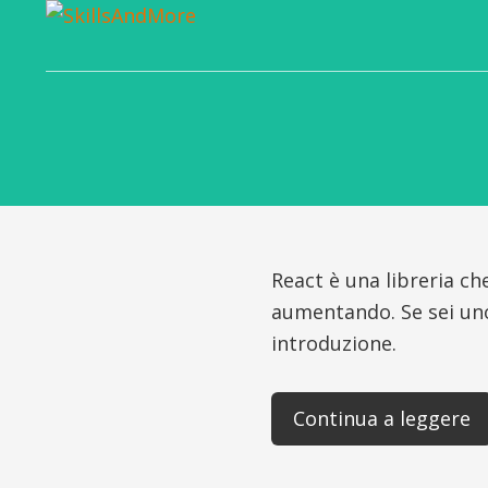
La
scuola
digitale
per
gli
sviluppatori
del
domani
React è una libreria ch
aumentando. Se sei uno
introduzione.
Continua a leggere