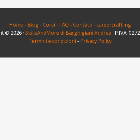
Home
-
Blog
-
Corsi
-
FAQ
-
Contatti
-
careercraft.ing
ht © 2026 ·
SkillsAndMore di Barghigiani Andrea
· P.IVA: 02
Termini e condizioni
-
Privacy Policy