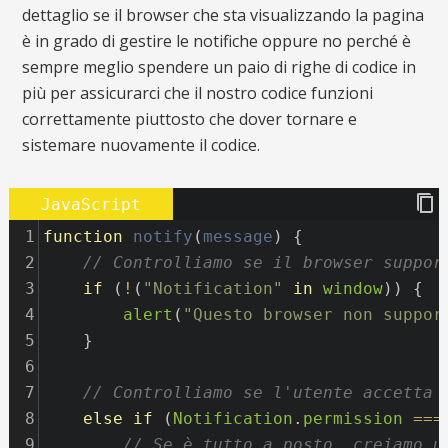
dettaglio se il browser che sta visualizzando la pagina
è in grado di gestire le notifiche oppure no perché è
sempre meglio spendere un paio di righe di codice in
più per assicurarci che il nostro codice funzioni
correttamente piuttosto che dover tornare e
sistemare nuovamente il codice.
JavaScript
1
function
notify
(
message
) {
2
// Controlliamo se il browser suppor
3
if
 (
!
(
"Notification"
in
window
)) {
4
alert
(
"Questo browser non suppor
5
    }
6
7
// Controlliamo se l'utente accetta 
8
else
if
 (
Notification
.
permission
===
9
// Se è tutto a posto, creiamo u