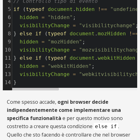
4
// Controllo tipo di evento
5
if
 (
typeof
document
.
hidden
!==
"undefine
6
hidden
=
"hidden"
;
7
visibilityChange
=
"visibilitychange"
;
8
} 
else
if
 (
typeof
document
.
mozHidden
!==
9
hidden
=
"mozHidden"
;
10
visibilityChange
=
"mozvisibilitychang
11
} 
else
if
 (
typeof
document
.
webkitHidden
12
hidden
=
"webkitHidden"
;
13
visibilityChange
=
"webkitvisibilitych
14
}
Come spesso accade,
ogni browser decide
indipendentemente come implementare una
specifica funzionalità
e per questo motivo sono
costretto a creare questa condizione
.
else if
Quello che sto facendo è controllare che nel browser