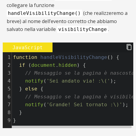
collegare la funzione
(che realizzeremo a
handleVisibilityChange()
breve) al nome dell’evento corretto che abbiamo
salvato nella variabile
.
visibilityChange
JavaScript
1
function
handleVisibilityChange
() {
2
if
 (
document
.
hidden
) {
3
// Messaggio se la pagina è nascosta
4
notify
(
'Sei andato via! :\('
); 
5
  } 
else
 {
6
// Messaggio se la pagina è visibile
7
notify
(
'Grande! Sei tornato :\)'
); 
8
  }
9
}