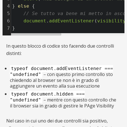
4
} 
else
 {
5
// Se tutto va bene mi metto in asco
6
document
.
addEventListener
(
visibility
7
}
In questo blocco di codice sto facendo due controlli
distinti:
typeof document.addEventListener ===
– con questo primo controllo sto
"undefined"
chiedendo al browser se non è in grado di
aggiungere un evento alla sua esecuzione
typeof document.hidden ===
– mentre con questo controllo che
"undefined"
il browser sia in grado di gestire le PAge Visibility
Nel caso in cui uno dei due controlli sia positivo,