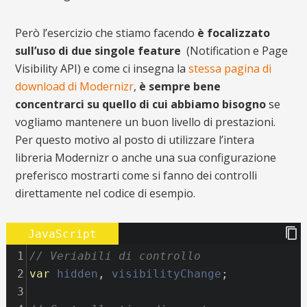
Però l’esercizio che stiamo facendo
è focalizzato
sull’uso di due singole feature
(Notification e Page
Visibility API) e come ci insegna la
stessa pagina di
download di Modernizr
,
è sempre bene
concentrarci su quello di cui abbiamo bisogno
se
vogliamo mantenere un buon livello di prestazioni.
Per questo motivo al posto di utilizzare l’intera
libreria Modernizr o anche una sua configurazione
preferisco mostrarti come si fanno dei controlli
direttamente nel codice di esempio.
JavaScript
1
// Veriabili di controllo
2
var
hidden
, 
visibilityChange
; 
3