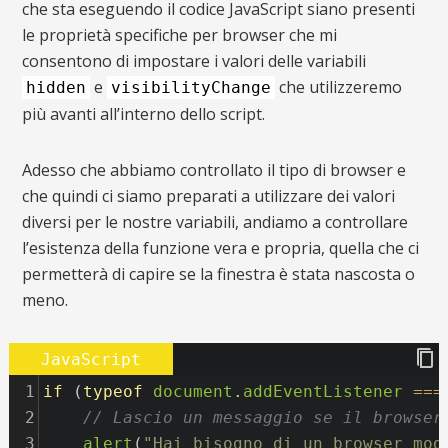
che sta eseguendo il codice JavaScript siano presenti
le proprietà specifiche per browser che mi
consentono di impostare i valori delle variabili
e
che utilizzeremo
hidden
visibilityChange
più avanti all’interno dello script.
Adesso che abbiamo controllato il tipo di browser e
che quindi ci siamo preparati a utilizzare dei valori
diversi per le nostre variabili, andiamo a controllare
l’esistenza della funzione vera e propria, quella che ci
permetterà di capire se la finestra è stata nascosta o
meno.
JavaScript
1
if
 (
typeof
document
.
addEventListener
===
2
// Lascio un messaggio se il browser
3
alert
(
"Hai bisogno di un browser mod