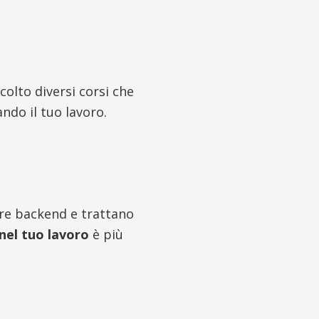
olto diversi corsi che
ndo il tuo lavoro.
tore backend e trattano
nel tuo lavoro
è più