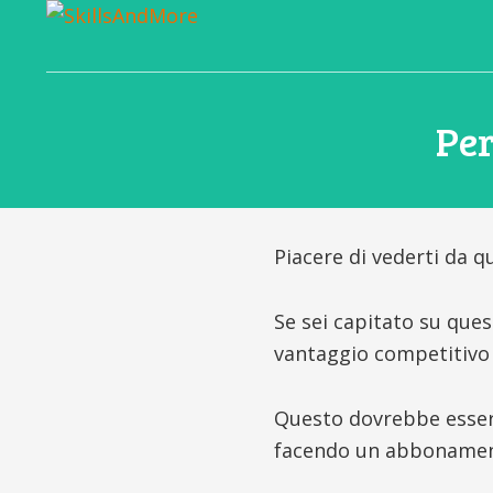
La
scuola
digitale
Per
per
gli
sviluppatori
del
domani
Piacere di vederti da q
Se sei capitato su que
vantaggio competitivo 
Questo dovrebbe essere
facendo un abbonamento