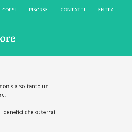
CORSI
RISORSE
CONTATTI
ENTRA
More
non sia soltanto un
re.
 benefici che otterrai