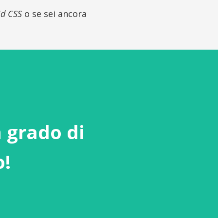
id CSS
o se sei ancora
n grado di
o!