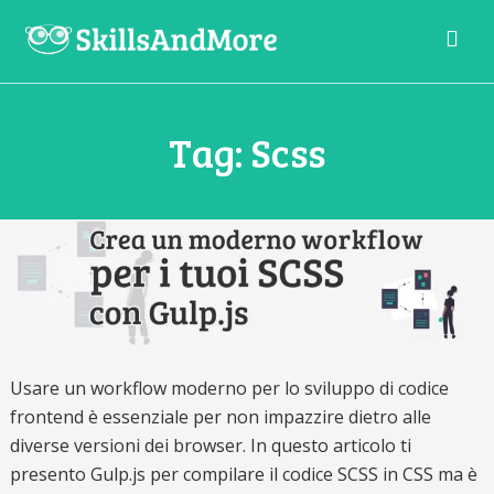
La
scuola
digitale
Tag:
Scss
per
gli
sviluppatori
del
domani
Usare un workflow moderno per lo sviluppo di codice
frontend è essenziale per non impazzire dietro alle
diverse versioni dei browser. In questo articolo ti
presento Gulp.js per compilare il codice SCSS in CSS ma è